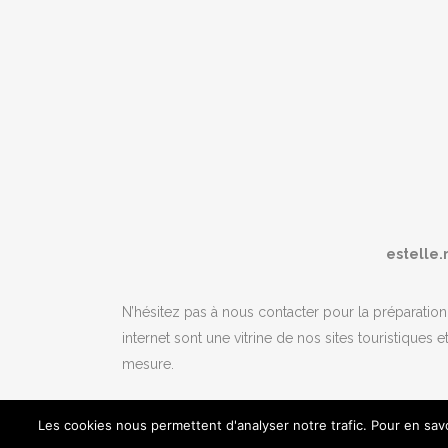
estelle.m
N’hésitez pas à nous contacter pour la préparation
internet sont une vitrine de nos sites touristiques
mesure.
Les cookies nous permettent d'analyser notre trafic. Pour en savo