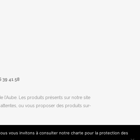
6 39 41 58
 l’Aube. Les produits présents sur notre site
s attentes, ou vous proposer des produits sur-
nous vous invitons à consulter notre charte pour la protection des
Conception & Design :
Lynkware