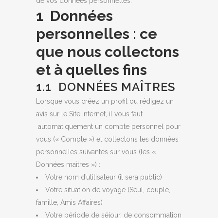
de vos données personnelles.
1 Données
personnelles : ce
que nous collectons
et à quelles fins
1.1 DONNÉES MAÎTRES
Lorsque vous créez un profil ou rédigez un
avis sur le Site Internet, il vous faut
automatiquement un compte personnel pour
vous (« Compte ») et collectons les données
personnelles suivantes sur vous (les «
Données maîtres ») :
Votre nom d’utilisateur (il sera public)
Votre situation de voyage (Seul, couple,
famille, Amis Affaires)
Votre période de séjour, de consommation