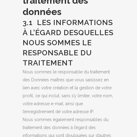
traitement des
données
3.1 LES INFORMATIONS
À L’ÉGARD DESQUELLES
NOUS SOMMES LE
RESPONSABLE DU
TRAITEMENT
Nous sommes le responsable du traitement
des Données maîtres que vous saisissez en
lien avec votre création et la gestion de votre
profil, ce qui inclut, sans s’y limiter, votre nom,
votre adresse e-mail, ainsi que
l’enregistrement de votre adresse IP.
Nous sommes également responsables du
traitement des données à l’égard des
informations qui sont divulguées sur d’autres